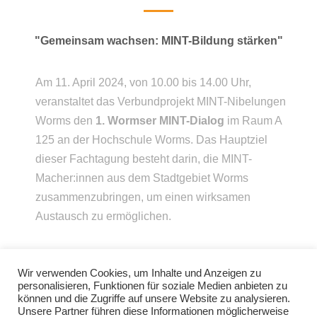
"Gemeinsam wachsen: MINT-Bildung stärken"
Am 11. April 2024,
von 10.00 bis 14.00 Uhr,
veranstaltet das Verbundprojekt MINT-Nibelungen
Worms den
1. Wormser MINT-Dialog
im Raum A
125 an der Hochschule Worms. Das Hauptziel
dieser Fachtagung besteht darin, die MINT-
Macher:innen aus dem Stadtgebiet Worms
zusammenzubringen, um einen wirksamen
Austausch zu ermöglichen.
Im Eröffnungsteil wird Tim Thielen, als Leiter der
Wir verwenden Cookies, um Inhalte und Anzeigen zu
MINT-Geschäftsstelle Rheinland-Pfalz, einen
personalisieren, Funktionen für soziale Medien anbieten zu
Impulsvortrag zum Thema
Bedeutung von MINT:
können und die Zugriffe auf unsere Website zu analysieren.
Unsere Partner führen diese Informationen möglicherweise
Brücken bauen für die Zukunft
halten.