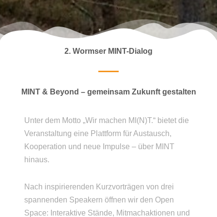
2. Wormser MINT-Dialog
MINT & Beyond – gemeinsam Zukunft gestalten
Unter dem Motto „Wir machen MI(N)T.“ bietet die
Veranstaltung eine Plattform für Austausch,
Kooperation und neue Impulse – über MINT
hinaus.
Nach inspirierenden Kurzvorträgen von drei
spannenden Speakern öffnen wir den Open
Space: Interaktive Stände, Mitmachaktionen und