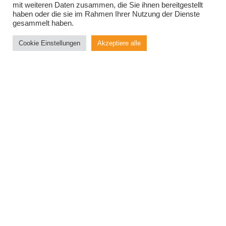
mit weiteren Daten zusammen, die Sie ihnen bereitgestellt
In dem darauffolgenden Podiumsgespräch werden
haben oder die sie im Rahmen Ihrer Nutzung der Dienste
gesammelt haben.
ausgewählte MINT-Macher:innen ihre Erfahrungen
im Bereich der
MINT-Strategien in Worms
Cookie Einstellungen
Akzeptiere alle
beleuchten, wobei sie sich insbesondere den
Herausforderungen und Wegen
widmen
werden. Zu den Gesprächsteilnehmer:innen
zählen Waldemar Herder, Bildungsdezernent der
Stadt Worms; Prof. Dr. Marie-Luise Sessler, MINT-
Beauftragte der Hochschule Worms; Dr. Sibylle
Reuter, MINT-Verantwortliche an der Pfrimmtal
Realschule Plus; sowie Ikhlas Chekaik Chaila,
Vorsitzende des Jugendparlaments der Stadt
Worms.
Im zweiten Teil der Fachtagung steht ein World
Café zum Thema
MINT im Dialog: Wie wachsen